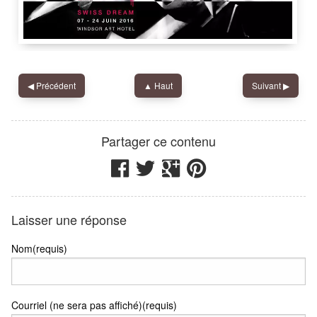
Hotel Windsor
,
Rue de Berne 31
,
1201
◀︎
Précédent
▲ Haut
Suivant
▶︎
Nadib Bandi
IdRoom
Partager ce contenu
Laisser une réponse
Nom(requis)
Courriel (ne sera pas affiché)(requis)