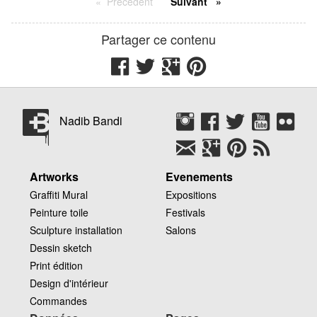
Précédent
Suivant
La Gare XP
18 boulevard Sérurier
75019
Paris
France
Partager ce contenu
Nadib Bandi
Artworks
Evenements
Graffiti Mural
Expositions
Peinture toile
Festivals
Sculpture installation
Salons
Dessin sketch
Print édition
Design d'intérieur
Commandes