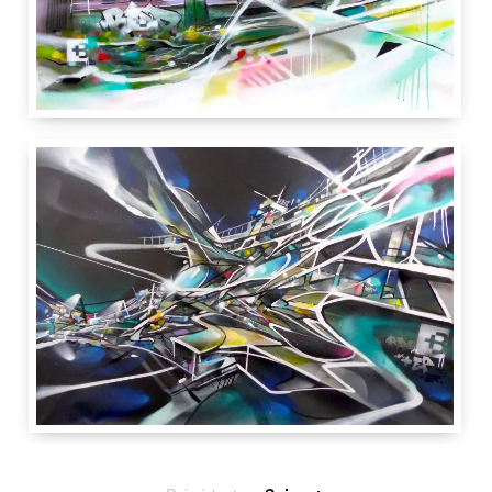
75
cm
120 cm
4 cm
La Gare XP
18 boulevard Sérurier
75019
Paris
France
Galartis
75 cm
120 cm
4 cm