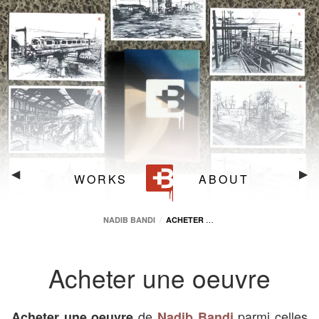
14.8 cm
21 cm
4 cm
Nadib Bandi
Crache Papier
,
Place des Volontaires 4
1204
Genève
,
GE
(
Suisse
)
Crache Papier
Crache Papier
IdRoom
Acheter
◀︎
Ach
▶︎
WORKS
ABOUT
une
une
oeuvre
oeu
ACHETER UNE OEUVRE
NADIB BANDI
Acheter une oeuvre
de
parmi celles
Acheter une oeuvre
Nadib Bandi