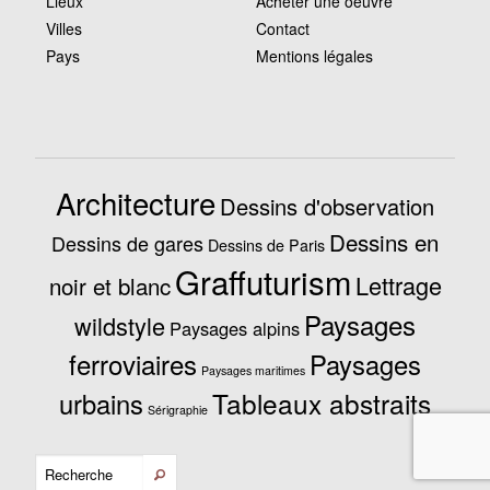
Lieux
Acheter une oeuvre
Villes
Contact
Pays
Mentions légales
Architecture
Dessins d'observation
Dessins en
Dessins de gares
Dessins de Paris
Graffuturism
Lettrage
noir et blanc
Paysages
wildstyle
Paysages alpins
ferroviaires
Paysages
Paysages maritimes
Tableaux abstraits
urbains
Sérigraphie