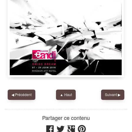
Hotel Windsor
,
Rue de Berne 31
,
1201
◀︎
Précédent
▲ Haut
Suivant
▶︎
Nadib Bandi
IdRoom
Partager ce contenu