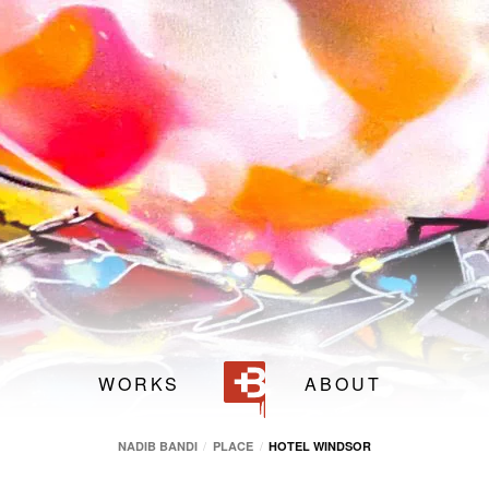
80 cm
80 cm
 Bandi
Hotel Windsor
,
Rue de Berne 31
1201
Genève
,
GE
(
S
WORKS
ABOUT
NADIB BANDI
PLACE
HOTEL WINDSOR