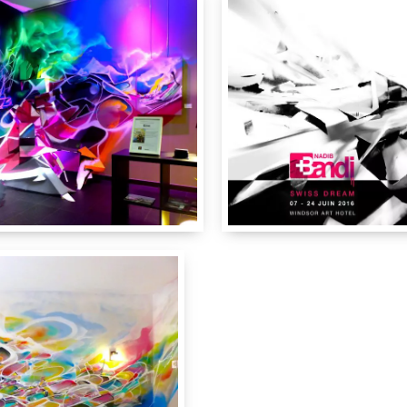
Hotel Windsor
Rue de Berne 31
1201
Genève
GE
Suis
IdRoom
4 m
6 m
2 m
Hotel Windsor
,
Rue de Berne 
tel Windsor
Rue de Berne 31
1201
ève
GE
Suisse
Nadib Bandi
IdRoom