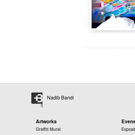
Ho
1201
Gen
Nadib Bandi
Artworks
Even
Graffiti Mural
Exposi