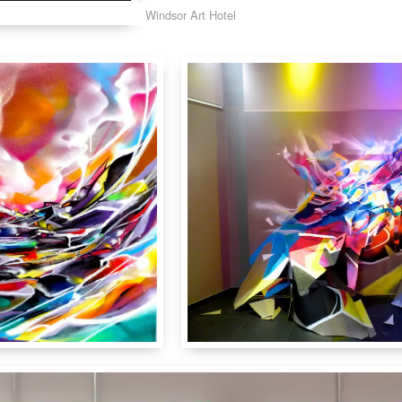
Windsor Art Hotel
m
80 cm
4 cm