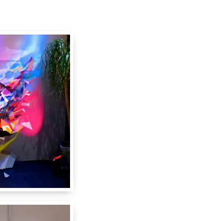
3 m
4 m
1 m