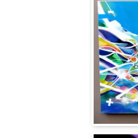
Hot
1201
Genè