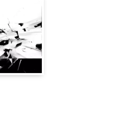
se
31
,
1201
IdRoom