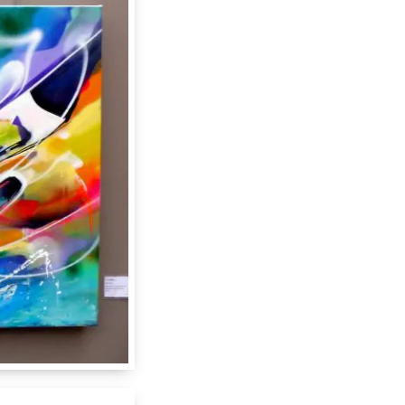
Rue de Berne 31
1201
se
 cm