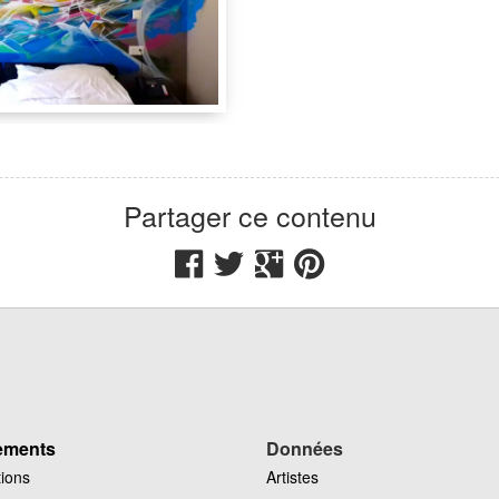
3.50 m
4 m
tel Windsor
Rue de Berne 31
ève
GE
Suisse
Partager ce contenu
IdRoom
ements
Données
tions
Artistes