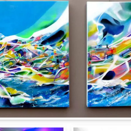
el Windsor
Rue de Berne 31
Hotel Windsor
ve
GE
Suisse
Genève
GE
Suis
IdRoom
80 cm
170 cm
4