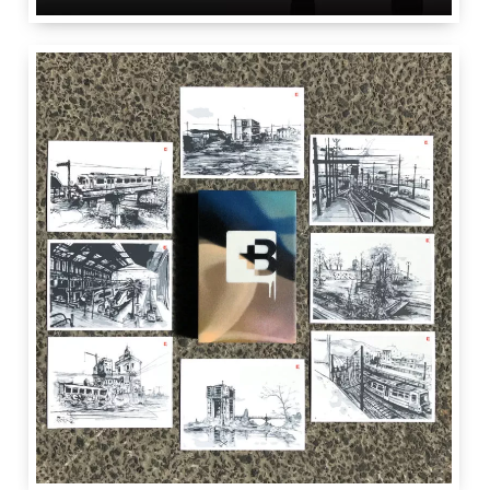
Galerie IDRoom
,
2 Rue du Vieux-Chêne
,
1224
Nadib Bandi
IdRoom