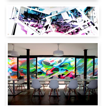
14.8 cm
21 cm
4
cm
Crache Papier
Place des Volontaires 4
1204
Genève
GE
Suisse
Crache Papier
Crache Papier
IdRoom
4.50 m
13 m
Beric architectes
17 rue des Voisins
1205
Genève
GE
Suisse
IdRoom