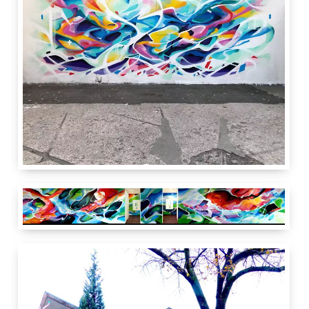
2 m
7 m
Carrefour Rue
Rue de Montbrillant 3
1201
Genève
GE
Suisse
IdRoom
3.50 m
25 m
Genève
Suisse
IdRoom
Gensler architecture