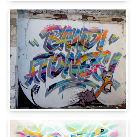
2.20 m
11 m
Beric architectes
17 rue des Voisins
1205
Genève
GE
Suisse
IdRoom
3 m
4 m
Tones
Carrefour Rue
Rue de Montbrillant
3
1201
Genève
GE
Suisse
IdRoom