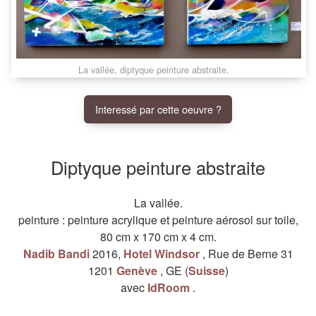
La vallée, diptyque peinture abstraite.
Interessé par cette oeuvre ?
Diptyque peinture abstraite
La vallée.
peinture
:
peinture acrylique
et
peinture aérosol
sur
toile
,
80 cm
x
170 cm
x
4 cm
.
Nadib Bandi
2016
,
Hotel Windsor
,
Rue de Berne 31
1201
Genève
,
GE
(
Suisse
)
avec
IdRoom
.