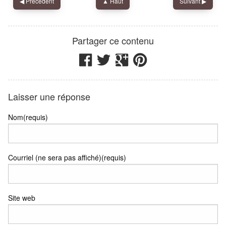
◀︎
Précédent
▲ Haut
Suivant
▶︎
Nadib Bandi
IdRoom
Partager ce contenu
Laisser une réponse
Nom(requis)
Courriel (ne sera pas affiché)(requis)
Site web