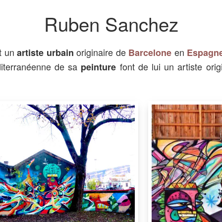
Ruben Sanchez
t un
originaire de
en
artiste urbain
Barcelone
Espagn
diterranéenne de sa
font de lui un artiste orig
peinture