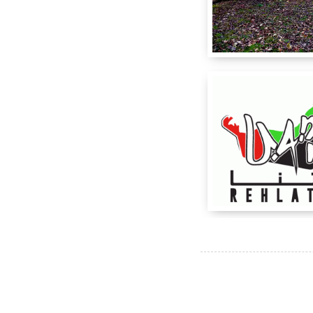
Na
Cardinal Mermi
Dubai
Nadib B
Sanchez
Zmogk
Jo
Rehlatna