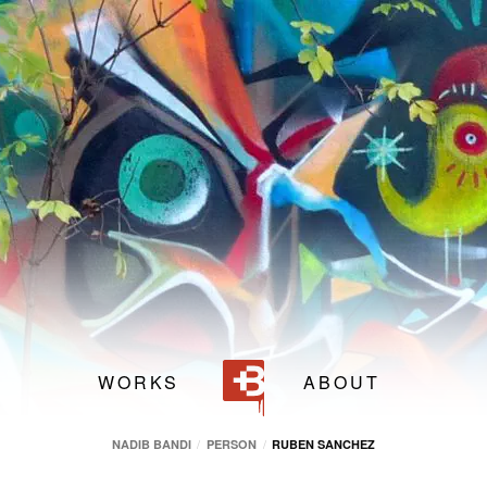
5 m
10 m
ib Bandi
Halles de la Fonderie
,
Av. Cardinal Mermillod 17
122
IdRoom
WORKS
ABOUT
NADIB BANDI
PERSON
RUBEN SANCHEZ