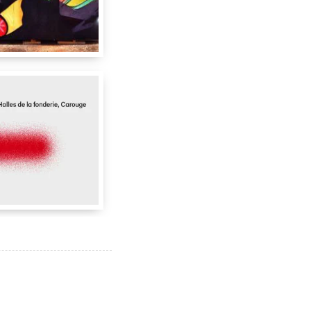
2 m
4 m
Sanchez
Tashkeel
122255
Dubai
Emirats
 Unis
,
1227
hez
Zmogk
Taxi