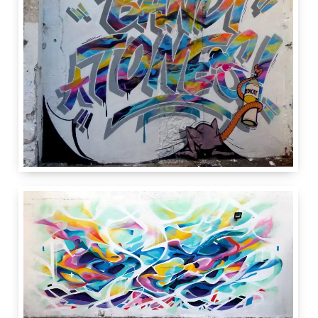
3 m
4 m
Tones
Carrefour Rue
Rue de Montbrillant
3
1201
Genève
GE
Suisse
IdRoom