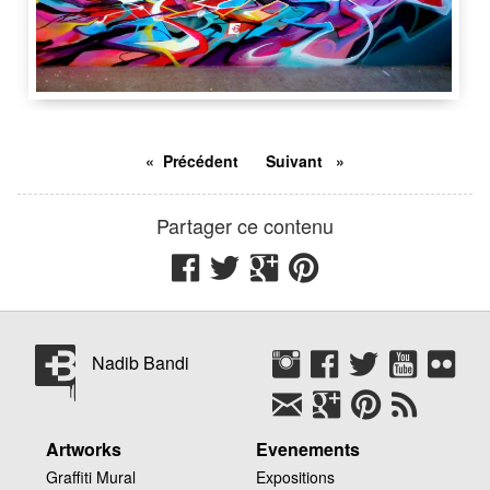
3 m
8 m
Gare de Vernier
1214
Vernier
GE
Suisse
Précédent
Suivant
Partager ce contenu
Nadib Bandi
Artworks
Evenements
Graffiti Mural
Expositions