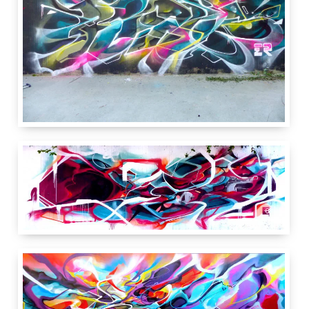
2.50 m
5 m
Canal de Satigny
Route de Satigny
1217
Meyrin
GE
Suisse
2 m
6 m
Canal de Satigny
Route de Satigny
1217
Meyrin
GE
Suisse