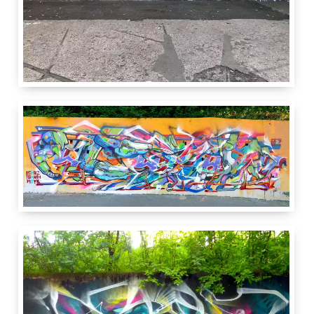
2 m
7 m
Carrefour Rue
Rue de Montbrillant 3
1201
Genève
GE
Suisse
IdRoom
2.50
m
11 m
Meyk
Sybz
ERACOM
Rue de Genève
55
1005
Lausanne
VD
Suisse