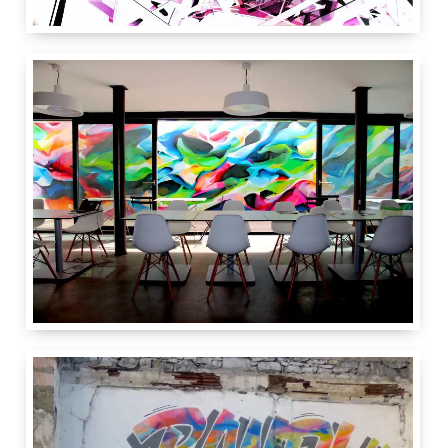
4.50 m
13 m
Beric architectes
17 rue des Voisins
1205
Genève
GE
Suisse
IdRoom
2.20 m
11 m
Beric architectes
17 rue des Voisins
1205
Genève
GE
Suisse
IdRoom