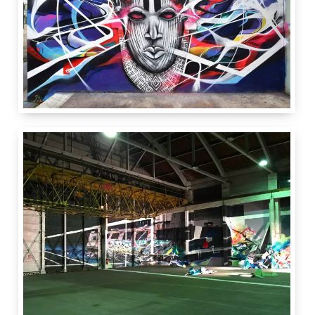
3 m
6 m
SMI
Quartier Joliot-Curie
Passage
Irène-et-Frédéric Joliot-Curie
94400
Vitry-sur-Seine
France
Vitry Art 2 Rue