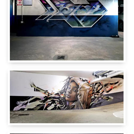
2 m
5 m
Paris
France
Vitry Art 2 Rue
2.50 m
8 m