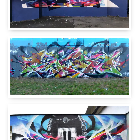
4 m
10 m
Tacos
Quartier Joliot-Curie
Passage
Irène-et-Frédéric Joliot-Curie
94400
Vitry-sur-Seine
France
Vitry Art 2 Rue
4 m
10 m
Takt
Romain Rolland
1 Rue Louise
Aglaé Crette
94400
Ivry-sur-Seine
France