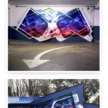
Akhine
Paris
France
Vitry Art 2 Rue
2 m
5 m
Paris
France
Vitry Art 2 Rue