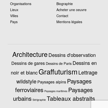
Organisations
Biographie
Lieux
Acheter une oeuvre
Villes
Contact
Pays
Mentions légales
Architecture
Dessins d'observation
Dessins en
Dessins de gares
Dessins de Paris
Graffuturism
Lettrage
noir et blanc
Paysages
wildstyle
Paysages alpins
ferroviaires
Paysages
Paysages maritimes
Tableaux abstraits
urbains
Sérigraphie