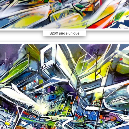
B26X pièce unique
rehaussée 94x74cm,
signée et tamponnée au
dos.