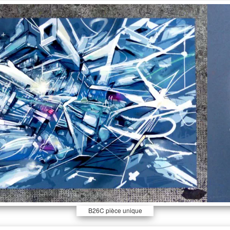
signée et tamponnée au
dos.
B26C pièce unique
rehaussée 94x74cm,
signée et tamponnée au