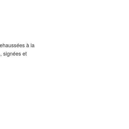
abs
 rehaussées à la
, signées et