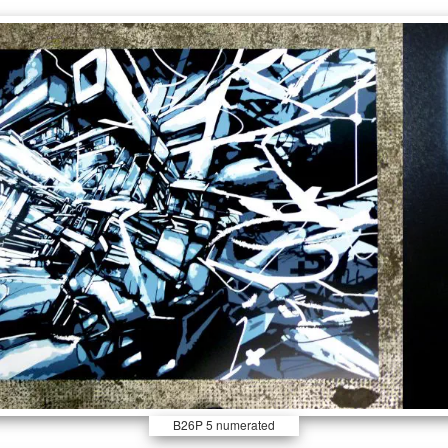
B26P 5 numerated
pieces, 4 colors