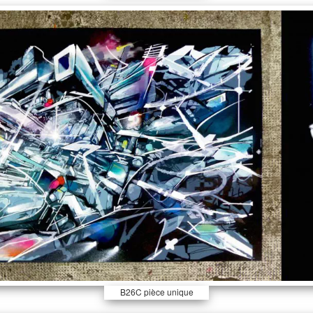
silkscreen 94x74cm on
plastified paper.
B26C pièce unique
rehaussée 94x74cm,