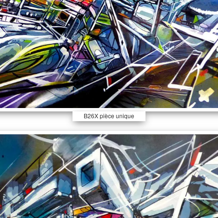
B26X pièce unique
rehaussée 94x74cm,
signée et tamponnée au
dos.