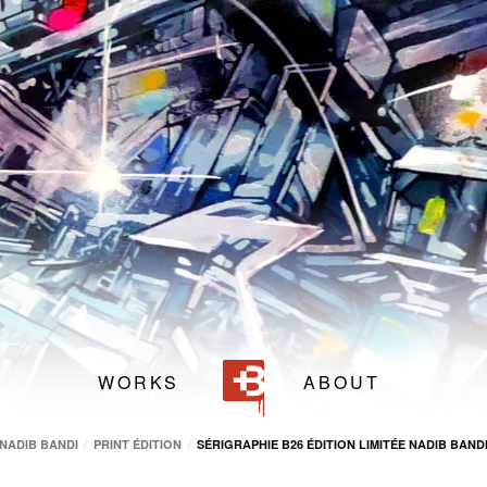
74
andi
Dr.Paper & Mr.Tee
,
14 rue Pré-Jérôme
1205
Genève
,
GE
Dr.Paper & Mr.Tee
WORKS
ABOUT
NADIB BANDI
PRINT ÉDITION
SÉRIGRAPHIE B26 ÉDITION LIMITÉE NADIB BAND