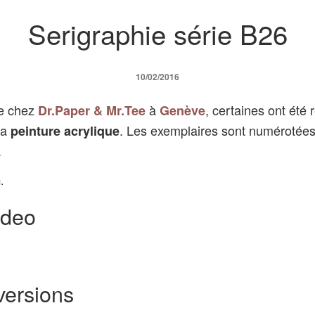
Serigraphie série B26
10/02/2016
ée chez
à
, certaines ont été
Dr.Paper & Mr.Tee
Genève
la
. Les exemplaires sont numérotées
peinture acrylique
.
.
ideo
versions