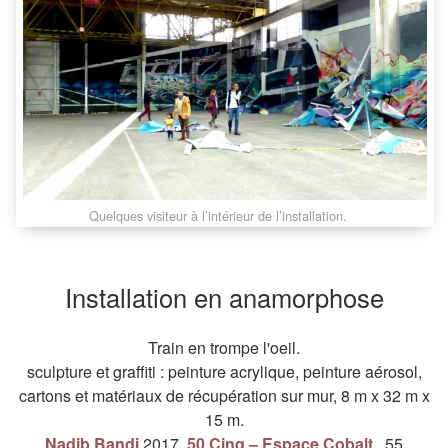
Quelques visiteur à l’intérieur de l’installation.
Installation en anamorphose
Train en trompe l'oeil.
sculpture
et
graffiti
:
peinture acrylique
,
peinture aérosol
,
cartons
et
matériaux de récupération
sur
mur
,
8 m
x
32 m
x
15 m
.
Nadib Bandi
2017
,
50 Cinq – Espace Cobalt
,
55