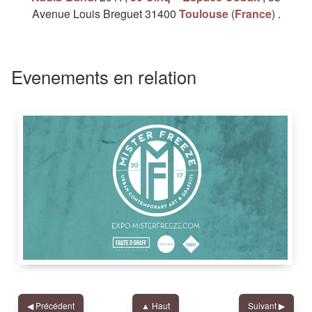
Avenue Louis Breguet
31400
Toulouse
(
France
)
.
Evenements en relation
50 Cinq – Espace Cobalt
,
55 Avenue Louis Breguet
,
31400
◀︎
Précédent
▲ Haut
Suivant
▶︎