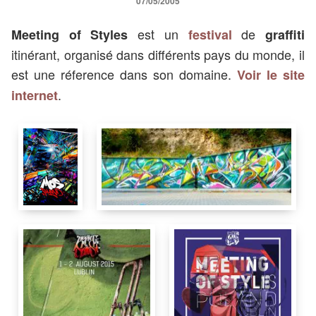
07/05/2005
est un
de
Meeting of Styles
festival
graffiti
itinérant, organisé dans différents pays du monde, il
est une réference dans son domaine.
Voir le site
.
internet
2 m
12
m
MOS Poland in Lublin
Wall Hala Globus ul.
20-611
Lublin
Pologne
Meeting Of Styles