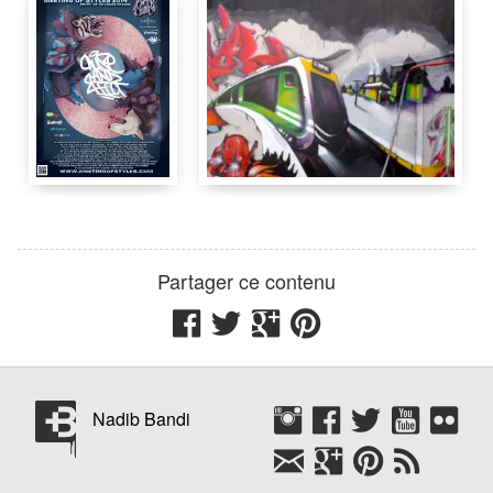
Docta
Milan
Italie
Meeting Of Styles
3
m
4 m
Lyon
France
Meeting Of Styles
Partager ce contenu
Milan
Docta
Meeting Of Styles
Nadib Bandi