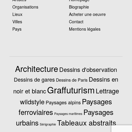
Organisations
Biographie
Lieux
Acheter une oeuvre
Villes
Contact
Pays
Mentions légales
Architecture
Dessins d'observation
Dessins en
Dessins de gares
Dessins de Paris
Graffuturism
Lettrage
noir et blanc
Paysages
wildstyle
Paysages alpins
ferroviaires
Paysages
Paysages maritimes
Tableaux abstraits
urbains
Sérigraphie