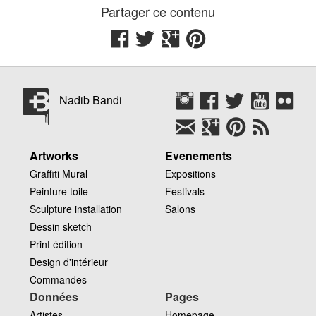
Partager ce contenu
Lublin
Waf
Meeting Of Styles
Nadib Bandi
Artworks
Evenements
Graffiti Mural
Expositions
Peinture toile
Festivals
Sculpture installation
Salons
Dessin sketch
Print édition
Design d'intérieur
Commandes
Données
Pages
Artistes
Homepage