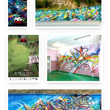
2 m
12
m
MOS Poland in Lublin
Wall Hala Globus ul.
20-611
Lublin
Pologne
Meeting Of Styles
42
cm
21 cm
3
m
6 m
MOS
Varsovie
Poland in
Pologne
Lublin
Wall
Hala Globus