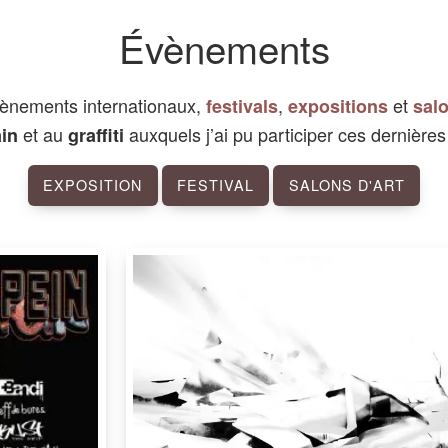
Évènements
ènements internationaux,
,
et
festivals
expositions
salo
et au
auxquels j’ai pu participer ces dernière
in
graffiti
EXPOSITION
FESTIVAL
SALONS D'ART