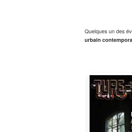
urbain
contemporain
Quelques un des év
urbain contempora