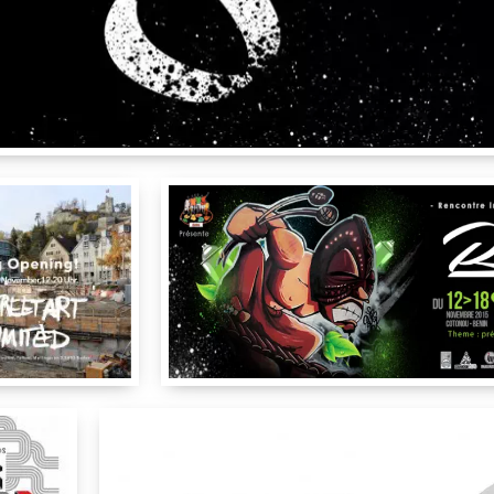
Lomé
SMI
Regraff
lingerstr. 2b
,
5400
Cotonou
Regr
Street Art Limited