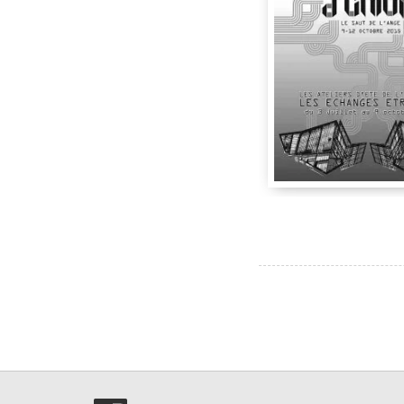
Espace Albatros
,
52 R
Bobillot
,
93100
Nadib Bandi
Albatros