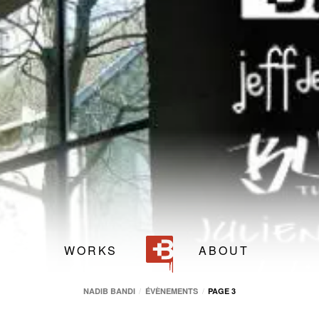
Chateau d’Autrey
,
70100
Autrey-les-Grays
(
France
)
Nadib Bandi
Chateau d’Autrey
WORKS
ABOUT
NADIB BANDI
ÉVÈNEMENTS
PAGE 3