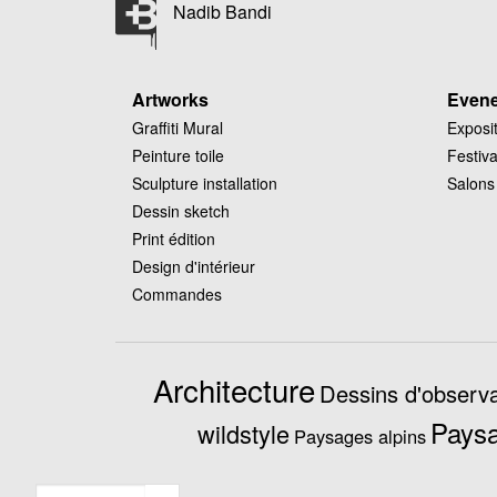
Nadib Bandi
Artworks
Even
Graffiti Mural
Exposi
Peinture toile
Festiva
Sculpture installation
Salons
Dessin sketch
Print édition
Design d'intérieur
Commandes
Architecture
Dessins d'observa
Paysa
wildstyle
Paysages alpins