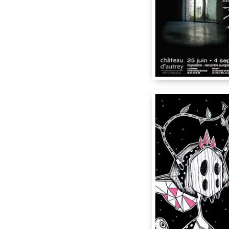
Chateau d’Autrey
,
70
Nadib Bandi
d’Autre