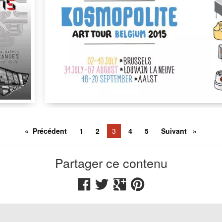
ue Sergent
Gare de Louvain-La-Neuve
,
Rue des Wallons, 1
,
134
Précédent
1
2
You're
3
4
5
Suivant
on
Nadib Bandi
Kosmopolit
Espace
page
Partager ce contenu