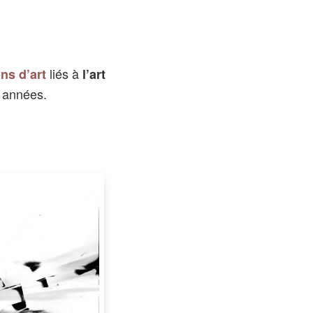
urb
con
liés à
ns d’art
l’art
s années.