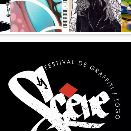
Street Art Limited
,
Mellingerstr. 2b
,
5400
Nadib Bandi
Street Art Limited