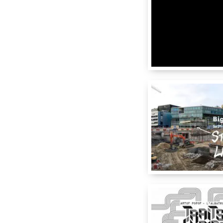
Street Art Limited
,
Mel
Nadib Bandi