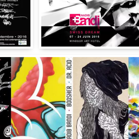
Hotel Windsor
,
Rue de Berne 31
,
1201
100
Nadib Bandi
IdRo
Chateau
y