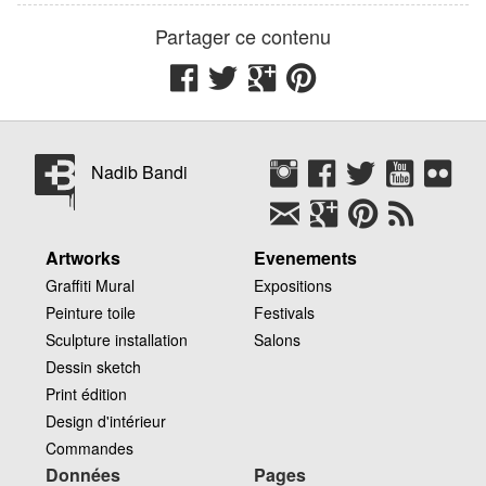
The Ritz-Carlton
Gate Village, Difc, off
Sheikh Zayed Road
Dubai
Emirats Arabes Unis
Partager ce contenu
Nadib Bandi
Artworks
Evenements
Graffiti Mural
Expositions
Peinture toile
Festivals
Sculpture installation
Salons
Dessin sketch
Print édition
Design d'intérieur
Commandes
Données
Pages