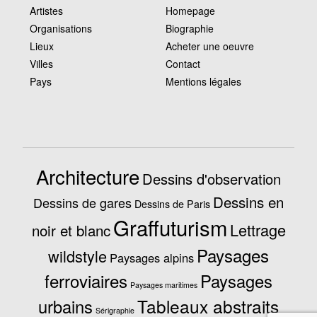
Artistes
Homepage
Organisations
Biographie
Lieux
Acheter une oeuvre
Villes
Contact
Pays
Mentions légales
Architecture
Dessins d'observation
Dessins en
Dessins de gares
Dessins de Paris
Graffuturism
Lettrage
noir et blanc
Paysages
wildstyle
Paysages alpins
ferroviaires
Paysages
Paysages maritimes
Tableaux abstraits
urbains
Sérigraphie