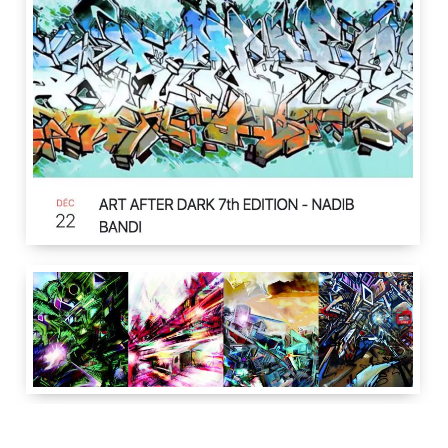
The Ritz-Carlton
Gate Village, Difc, off
Sheikh Zayed Road
Dubai
Emirats Arabes Unis
The Ritz-Carlton
,
Gate Village, Difc, off Sheikh Zayed Road
,
Nadib Bandi
The Ritz-Carlton
120 cm
100 cm
4 cm