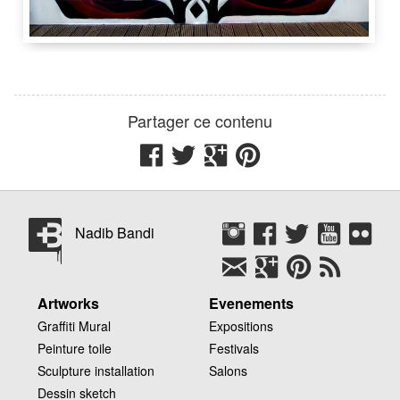
3 m
3.50
Nadib Bandi
Bruxelles
Belgique
Partager ce contenu
Nadib Bandi
Artworks
Evenements
Graffiti Mural
Expositions
Peinture toile
Festivals
Sculpture installation
Salons
Dessin sketch