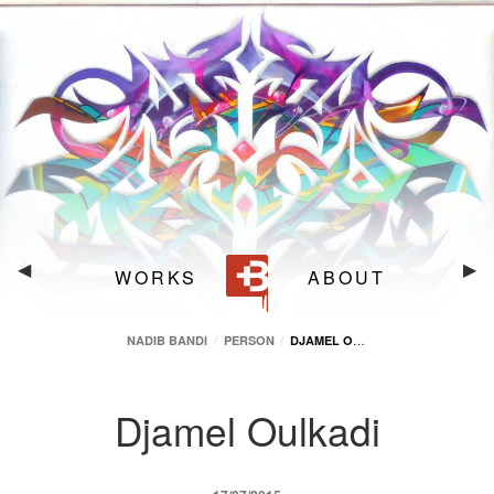
3 m
3.50
Djamel Oulkadi
Nadib Bandi
Bruxelles
(
Belgique
)
Djamel
◀︎
Dja
▶︎
WORKS
ABOUT
Oulkadi
Oul
DJAMEL OULKADI
NADIB BANDI
PERSON
Djamel Oulkadi