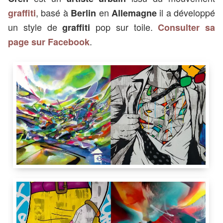
, basé à
en
il a développé
graffiti
Berlin
Allemagne
un style de
pop sur toile.
graffiti
Consulter sa
.
page sur Facebook
Galerie Catherine Niederhauser
,
Rue du Grand-Chêne 8
,
1003
Cren
Nadib Bandi
Galartis