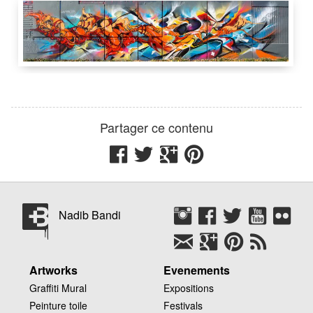
L7M
Nadib Bandi
Pest
2 m
17 m
Nadib Bandi
Romain Rolland
1 Rue Louise
Aglaé Crette
94400
Ivry-sur-Seine
France
Partager ce contenu
Nadib Bandi
Artworks
Evenements
Graffiti Mural
Expositions
Peinture toile
Festivals