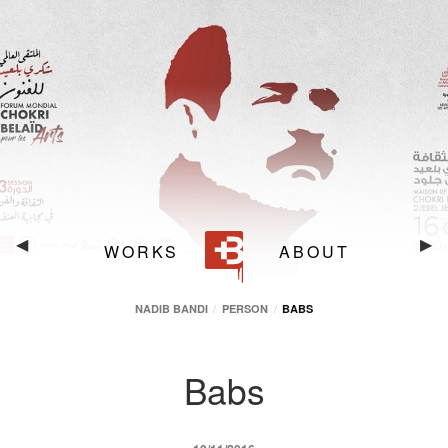
Babs
L7M
Nadib Bandi
Pest
Babs
◀︎
Bab
▶︎
WORKS
ABOUT
NADIB BANDI
PERSON
BABS
Babs