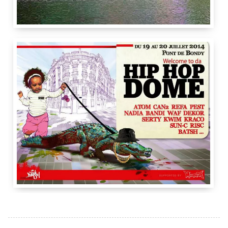
6 m
6 m
Nadib Bandi
Seika
Bondy
France
Bondy
Pest
Nadib Bandi
Seika
Agana