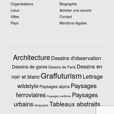
Organisations
Biographie
Lieux
Acheter une oeuvre
Villes
Contact
Pays
Mentions légales
Architecture
Dessins d'observation
Dessins en
Dessins de gares
Dessins de Paris
Graffuturism
Lettrage
noir et blanc
Paysages
wildstyle
Paysages alpins
ferroviaires
Paysages
Paysages maritimes
Tableaux abstraits
urbains
Sérigraphie