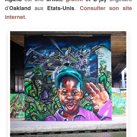
d’
aux
.
Oakland
Etats-Unis
Consulter son site
.
internet