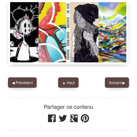
Street Art Limited
,
Mellingerstr. 2b
,
5400
Nadib Bandi
Street Art Limited
Street Art Limited
,
Mellingerstr. 2b
,
5400
◀︎
Précédent
▲ Haut
Suivant
▶︎
Nadib Bandi
Street Art Limited
Partager ce contenu