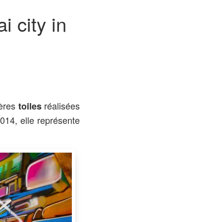
i city in
ières
réalisées
toiles
14, elle représente