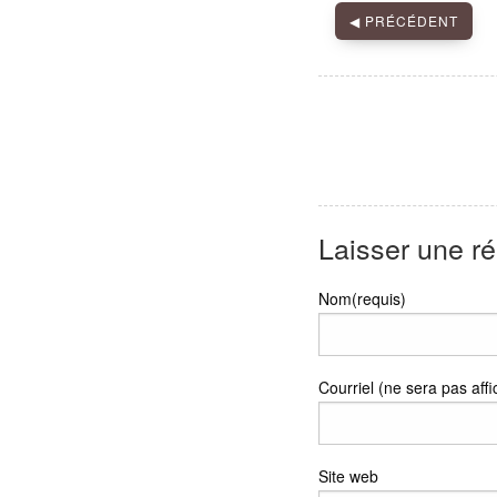
Street
◀︎
PRÉCÉDENT
Laisser une r
Nom(requis)
Courriel (ne sera pas affi
Site web