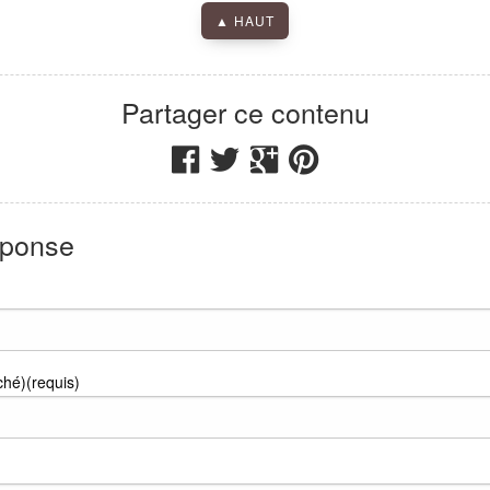
 Art Gallery Dubai
,
Villa 23, 10B Street, Jumeirah 1
,
▲ HAUT
Nadib Bandi
Street Art Gallery Dubai
Partager ce contenu
éponse
ché)(requis)