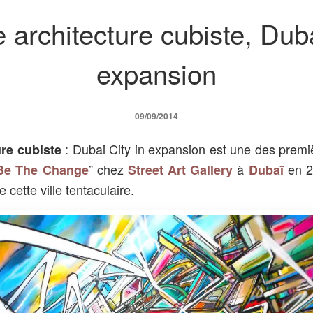
 architecture cubiste, Duba
expansion
09/09/2014
: Dubai City in expansion est une des prem
ure cubiste
” chez
à
en 20
Be The Change
Street Art Gallery
Dubaï
 cette ville tentaculaire.