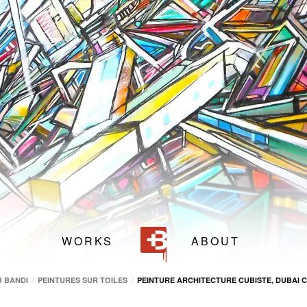
200 cm
280 cm
Street Art Gallery Dubai
,
Villa 23, 10B Street, Jumeirah 1
,
Dubai
(
Em
WORKS
ABOUT
B BANDI
PEINTURES SUR TOILES