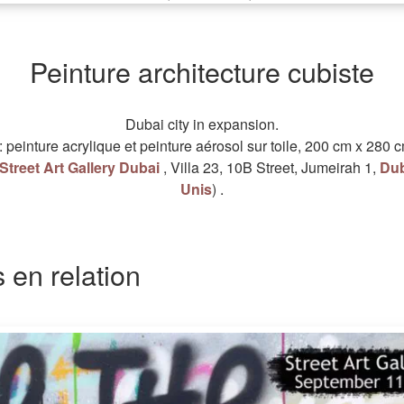
Peinture architecture cubiste
Dubai city in expansion.
:
peinture acrylique
et
peinture aérosol
sur
toile
,
200 cm
x
280 
Street Art Gallery Dubai
,
Villa 23, 10B Street, Jumeirah 1
,
Dub
Unis
)
.
en relation