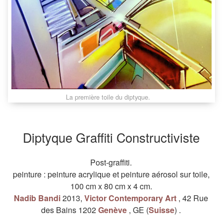
La première toile du diptyque.
Diptyque Graffiti Constructiviste
Post-graffiti.
peinture
:
peinture acrylique
et
peinture aérosol
sur
toile
,
100 cm
x
80 cm
x
4 cm
.
Nadib Bandi
2013
,
Victor Contemporary Art
,
42 Rue
des Bains
1202
Genève
,
GE
(
Suisse
)
.