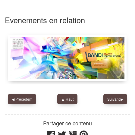
Evenements en relation
Victor Contemporary Art
,
42 Rue des Bains
,
1202
◀︎
Précédent
▲ Haut
Suivant
▶︎
Nadib Bandi
Victor Contemporary Art
Partager ce contenu