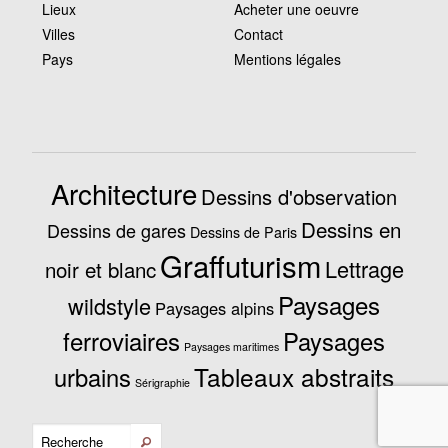
Lieux
Acheter une oeuvre
Villes
Contact
Pays
Mentions légales
Architecture
Dessins d'observation
Dessins en
Dessins de gares
Dessins de Paris
Graffuturism
Lettrage
noir et blanc
Paysages
wildstyle
Paysages alpins
ferroviaires
Paysages
Paysages maritimes
Tableaux abstraits
urbains
Sérigraphie