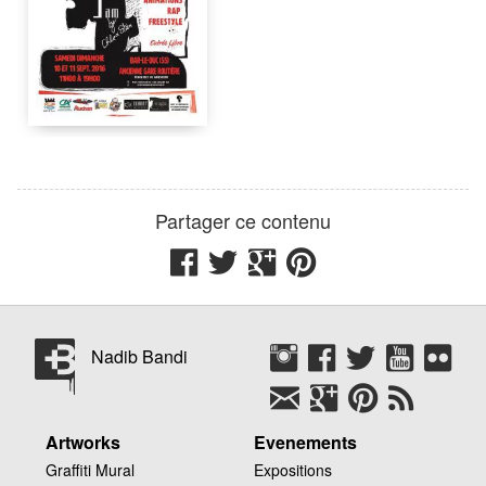
Centre-ville de Bar-Le-
Duc
,
55000
Partager ce contenu
Nadib Bandi
Seika
Code Couleur
Nadib Bandi
Artworks
Evenements
Graffiti Mural
Expositions