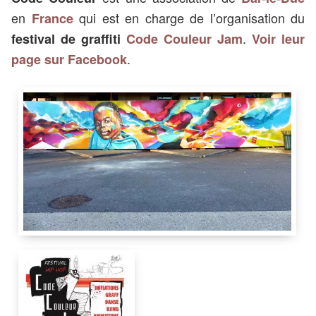
en
qui est en charge de l’organisation du
France
.
festival de graffiti
Code Couleur Jam
Voir leur
.
page sur Facebook
2 m
15 m
Seika
Centre-ville de Bar-Le-Duc
55000
Bar-le-Duc
France
Code Couleur