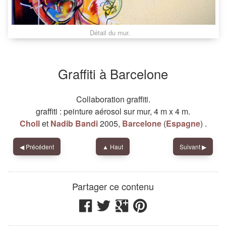
Détail du mur.
Graffiti à Barcelone
Collaboration graffiti.
graffiti
:
peinture aérosol
sur
mur
,
4 m
x
4 m
.
Choll
et
Nadib Bandi
2005
,
Barcelone
(
Espagne
)
.
◀︎
Précédent
▲ Haut
Suivant
▶︎
Partager ce contenu