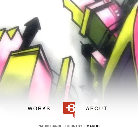
4 m
3 m
Nadib Bandi
El Jadida
(
Maroc
)
WORKS
ABOUT
NADIB BANDI
COUNTRY
MAROC