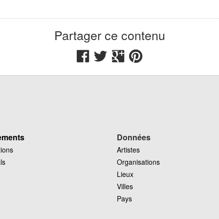
4 m
3 m
El Jadida
Maroc
Merz
Partager ce contenu
ements
Données
tions
Artistes
ls
Organisations
Lieux
Villes
Pays