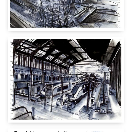
12.5 cm
21 cm
Genève
Suisse
12.5 cm
21 cm