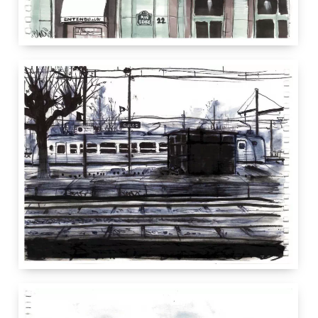
12.5 cm
21 cm
Paris
France
12.5 cm
21 cm
Culoz
France