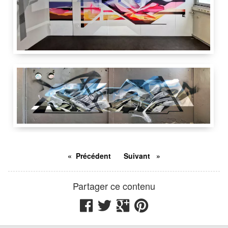
2 m
4 m
Lyon
France
4 m
15 m
Ynot
Lyon
France
Précédent
Suivant
Partager ce contenu