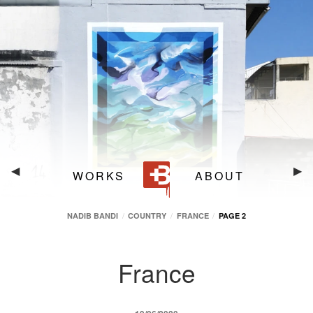
9 m
5 m
Nadib Bandi
Saint-Denis (La Réunion)
(
Réunion
)
France
◀︎
Fra
▶︎
WORKS
ABOUT
NADIB BANDI
COUNTRY
FRANCE
PAGE 2
France