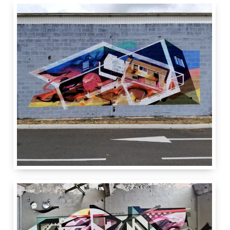
9 m
5 m
Saint-Denis (La Réunion)
Réunion
5 m
9 m
Lyon
France