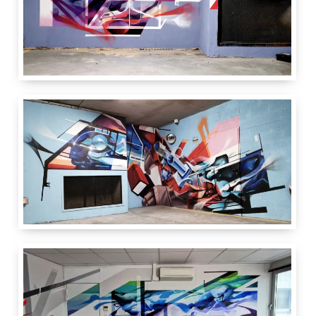
3 m
5 m
Paris
France
Vitry Art 2 Rue
3 m
8 m
Pest
Paris
France
Vitry Art 2 Rue