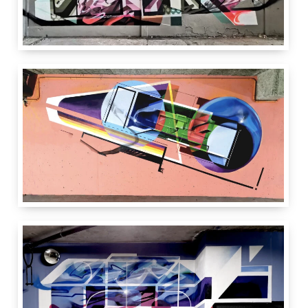
5 m
15 m
Ynot
Chufy
Lyon
France
3 m
4 m
Paris
France
Vitry Art 2 Rue